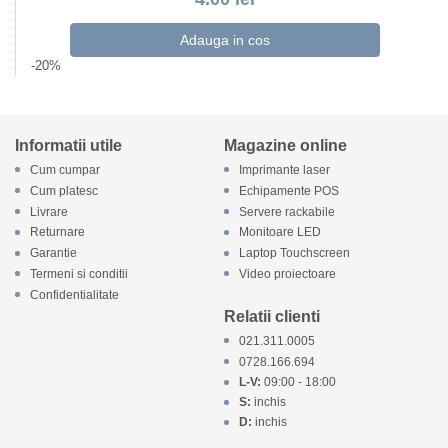
-20%
Informatii utile
Magazine online
Cum cumpar
Imprimante laser
Cum platesc
Echipamente POS
Livrare
Servere rackabile
Returnare
Monitoare LED
Garantie
Laptop Touchscreen
Termeni si conditii
Video proiectoare
Confidentialitate
Relatii clienti
021.311.0005
0728.166.694
L-V:
09:00 - 18:00
S:
inchis
D:
inchis