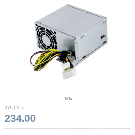
-15%
275.00 lei
234.00