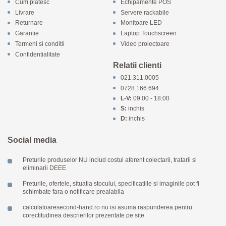
Cum platesc
Echipamente POS
Livrare
Servere rackabile
Returnare
Monitoare LED
Garantie
Laptop Touchscreen
Termeni si conditii
Video proiectoare
Confidentialitate
Relatii clienti
021.311.0005
0728.166.694
L-V:
09:00 - 18:00
S:
inchis
D:
inchis
Social media
Preturile produselor NU includ costul aferent colectarii, tratarii si
eliminarii DEEE
Preturile, ofertele, situatia stocului, specificatiile si imaginile pot fi
schimbate fara o notificare prealabila
calculatoaresecond-hand.ro nu isi asuma raspunderea pentru
corectitudinea descrierilor prezentate pe site