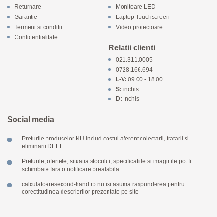
Returnare
Monitoare LED
Garantie
Laptop Touchscreen
Termeni si conditii
Video proiectoare
Confidentialitate
Relatii clienti
021.311.0005
0728.166.694
L-V:
09:00 - 18:00
S:
inchis
D:
inchis
Social media
Preturile produselor NU includ costul aferent colectarii, tratarii si
eliminarii DEEE
Preturile, ofertele, situatia stocului, specificatiile si imaginile pot fi
schimbate fara o notificare prealabila
calculatoaresecond-hand.ro nu isi asuma raspunderea pentru
corectitudinea descrierilor prezentate pe site