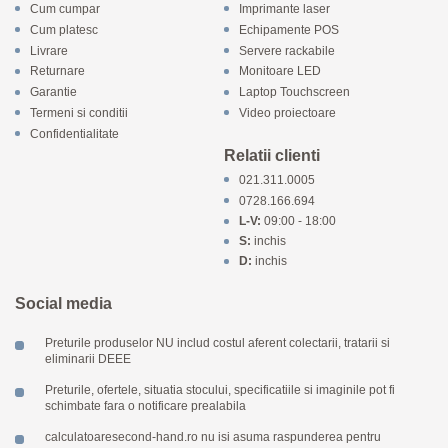
Cum cumpar
Imprimante laser
Cum platesc
Echipamente POS
Livrare
Servere rackabile
Returnare
Monitoare LED
Garantie
Laptop Touchscreen
Termeni si conditii
Video proiectoare
Confidentialitate
Relatii clienti
021.311.0005
0728.166.694
L-V:
09:00 - 18:00
S:
inchis
D:
inchis
Social media
Preturile produselor NU includ costul aferent colectarii, tratarii si
eliminarii DEEE
Preturile, ofertele, situatia stocului, specificatiile si imaginile pot fi
schimbate fara o notificare prealabila
calculatoaresecond-hand.ro nu isi asuma raspunderea pentru