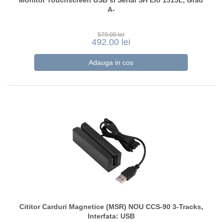
Monitor Touchscreen USB si Serial SH Elo 1515L, Grad
A-
579.00 lei
492.00 lei
Cititor Carduri Magnetice (MSR) NOU CCS-90 3-Tracks,
Interfata: USB