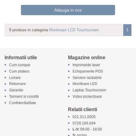
9 produse in categoria
Monitoare LCD Touchscreen
1
Informatii utile
Magazine online
Cum cumpar
Imprimante laser
Cum platesc
Echipamente POS
Livrare
Servere rackabile
Returnare
Monitoare LED
Garantie
Laptop Touchscreen
Termeni si conditii
Video proiectoare
Confidentialitate
Relatii clienti
021.311.0005
0728.166.694
L-V:
09:00 - 18:00
S:
inchis