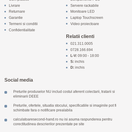
Livrare
Servere rackabile
Returnare
Monitoare LED
Garantie
Laptop Touchscreen
Termeni si conditii
Video proiectoare
Confidentialitate
Relatii clienti
021.311.0005
0728.166.694
L-V:
09:00 - 18:00
S:
inchis
D:
inchis
Social media
Preturile produselor NU includ costul aferent colectarii, tratarii si
eliminarii DEEE
Preturile, ofertele, situatia stocului, specificatiile si imaginile pot fi
schimbate fara o notificare prealabila
calculatoaresecond-hand.ro nu isi asuma raspunderea pentru
corectitudinea descrierilor prezentate pe site