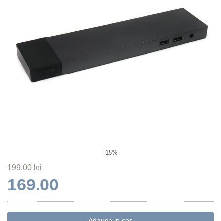
-15%
199.00 lei
169.00