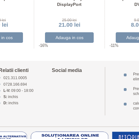
DisplayPort
DV
 lei
25.00 lei
9.0
 lei
21.00 lei
8.0
-16%
-11%
Relatii clienti
Social media
Pre
021.311.0005
eli
0728.166.694
Pret
L-V:
09:00 - 18:00
sch
S:
inchis
D:
inchis
cal
cor