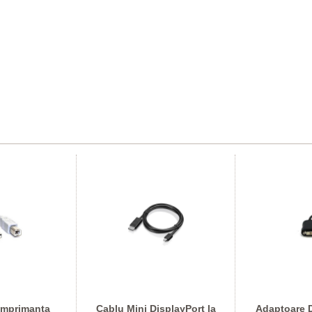
imprimanta
Cablu Mini DisplayPort la
Adaptoare D