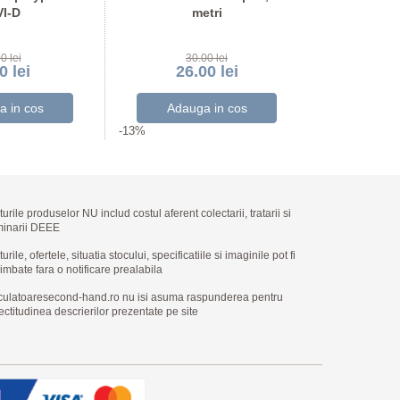
I-D
metri
5
0 lei
30.00 lei
25
0 lei
26.00 lei
21.
-13%
-16%
turile produselor NU includ costul aferent colectarii, tratarii si
minarii DEEE
urile, ofertele, situatia stocului, specificatiile si imaginile pot fi
imbate fara o notificare prealabila
culatoaresecond-hand.ro nu isi asuma raspunderea pentru
ectitudinea descrierilor prezentate pe site