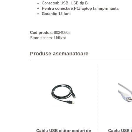
Conectori: USB, USB tip B
Pentru conectare PC/laptop la imprimanta
Garantie 12 luni
Cod produs:
80340605
Stare sistem: Utilizat
Produse asemanatoare
ip A la Tip B
Cablu USB cititor coduri de
Cablu USB 