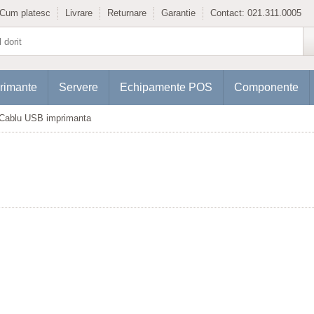
Cum platesc
Livrare
Returnare
Garantie
Contact:
021.311.0005
rimante
Servere
Echipamente POS
Componente
Cablu USB imprimanta