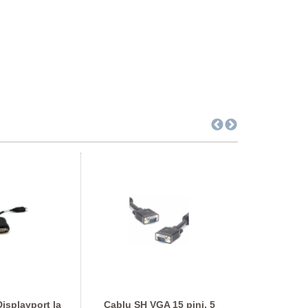
isplayport la
Cablu SH VGA 15 pini, 5
Cablu SH 12