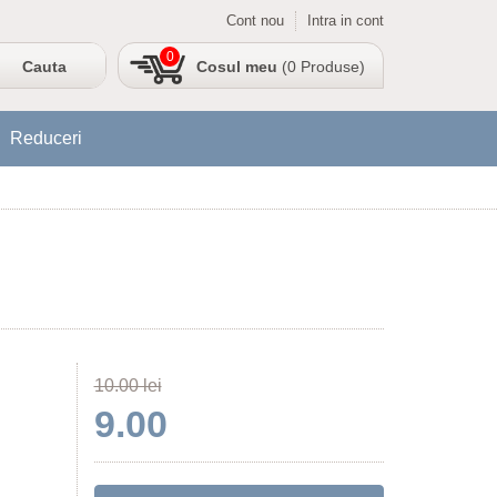
Cont nou
Intra in cont
0
Cosul meu
(0 Produse)
Reduceri
10.00 lei
9.00