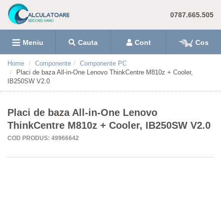
0787.665.505
Meniu
Cauta
Cont
Cos
Home
Componente
Componente PC
Placi de baza All-in-One Lenovo ThinkCentre M810z + Cooler,
IB250SW V2.0
Placi de baza All-in-One Lenovo
ThinkCentre M810z + Cooler, IB250SW V2.0
COD PRODUS: 49966642