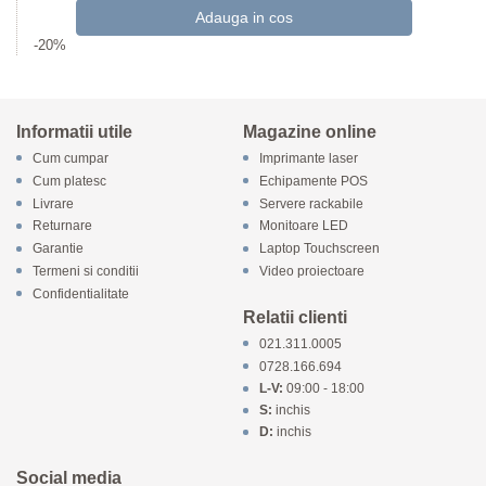
-20%
Informatii utile
Magazine online
Cum cumpar
Imprimante laser
Cum platesc
Echipamente POS
Livrare
Servere rackabile
Returnare
Monitoare LED
Garantie
Laptop Touchscreen
Termeni si conditii
Video proiectoare
Confidentialitate
Relatii clienti
021.311.0005
0728.166.694
L-V:
09:00 - 18:00
S:
inchis
D:
inchis
Social media