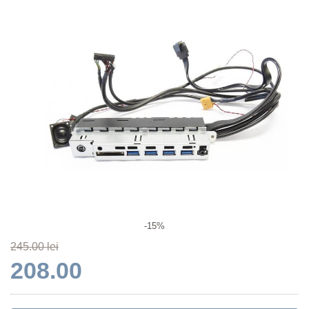
-15%
245.00 lei
208.00