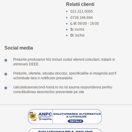
Relatii clienti
021.311.0005
0728.166.694
L-V:
09:00 - 18:00
S:
inchis
D:
inchis
Social media
Preturile produselor NU includ costul aferent colectarii, tratarii si
eliminarii DEEE
Preturile, ofertele, situatia stocului, specificatiile si imaginile pot fi
schimbate fara o notificare prealabila
calculatoaresecond-hand.ro nu isi asuma raspunderea pentru
corectitudinea descrierilor prezentate pe site