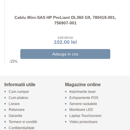
Cablu Mini-SAS HP ProLiant DL360 G9, 780419-001,
756907-001
120.00 lei
102.00 lei
-15%
Informatii utile
Magazine online
Cum cumpar
Imprimante laser
Cum platesc
Echipamente POS
Livrare
Servere rackabile
Returnare
Monitoare LED
Garantie
Laptop Touchscreen
Termeni si conditii
Video proiectoare
Confidentialitate