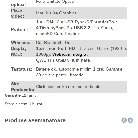
Fara Unitate Optica
optica:
Placa
Intel Iris Xe Graphics
video:
1 x HDMI, 2 x USB Type-C/ThunderBolt
4/DisplayPort, 2 x USB 3.2,
1 x Audio,
Porturi :
microSD Card Reader
Wireless:
Da. Bluetooth: Da
Display
15.6 inci Full HD
LED Anti-Glare (1920 x
NOU:
1080p).
Webcam integrat
QWERTY US/DK Iluminata
Tastatura:
Baterie ok, autonomie minim 1 ora.
Garantie
30 de zile pentru baterie.
Site
Click
aici
pentru mai multe detalii.
Producator:
Garantie 12 luni.
Stare sistem: Utilizat
Produse asemanatoare