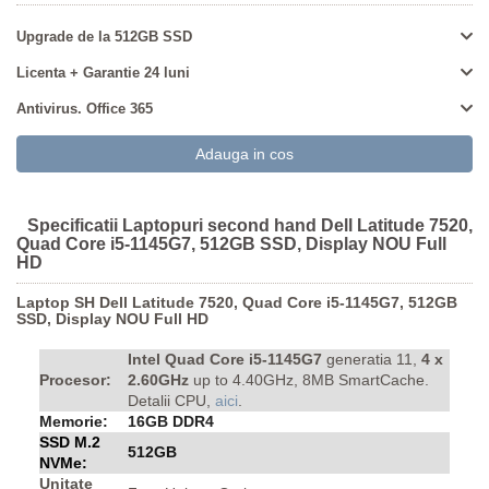
Upgrade de la 512GB SSD
Licenta + Garantie 24 luni
Antivirus. Office 365
Specificatii Laptopuri second hand Dell Latitude 7520,
Quad Core i5-1145G7, 512GB SSD, Display NOU Full
HD
Laptop SH Dell Latitude 7520, Quad Core i5-1145G7, 512GB
SSD, Display NOU Full HD
Intel Quad Core i5-1145G7
generatia 11,
4
x
Procesor:
2.60GHz
up to 4.40GHz, 8MB SmartCache.
Detalii CPU,
aici
.
Memorie:
16GB DDR4
SSD M.2
512GB
NVMe:
Unitate