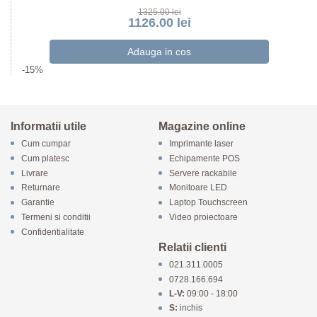
1325.00 lei
1126.00 lei
-15%
Informatii utile
Magazine online
Cum cumpar
Imprimante laser
Cum platesc
Echipamente POS
Livrare
Servere rackabile
Returnare
Monitoare LED
Garantie
Laptop Touchscreen
Termeni si conditii
Video proiectoare
Confidentialitate
Relatii clienti
021.311.0005
0728.166.694
L-V:
09:00 - 18:00
S:
inchis