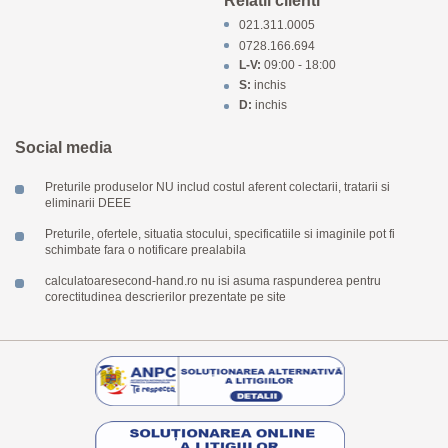
Relatii clienti
021.311.0005
0728.166.694
L-V:
09:00 - 18:00
S:
inchis
D:
inchis
Social media
Preturile produselor NU includ costul aferent colectarii, tratarii si
eliminarii DEEE
Preturile, ofertele, situatia stocului, specificatiile si imaginile pot fi
schimbate fara o notificare prealabila
calculatoaresecond-hand.ro nu isi asuma raspunderea pentru
corectitudinea descrierilor prezentate pe site