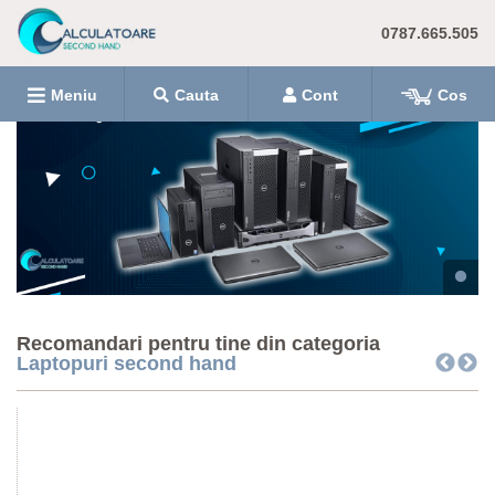
0787.665.505
Meniu
Cauta
Cont
Cos
Recomandari pentru tine din categoria
Laptopuri second hand