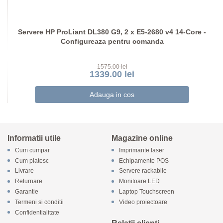
Servere HP ProLiant DL380 G9, 2 x E5-2680 v4 14-Core -
Configureaza pentru comanda
1575.00 lei
1339.00 lei
Informatii utile
Magazine online
Cum cumpar
Imprimante laser
Cum platesc
Echipamente POS
Livrare
Servere rackabile
Returnare
Monitoare LED
Garantie
Laptop Touchscreen
Termeni si conditii
Video proiectoare
Confidentialitate