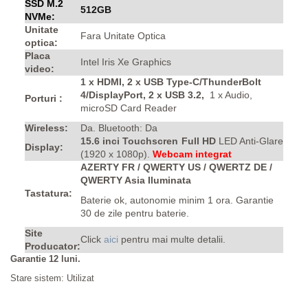
SSD M.2
512GB
NVMe:
Unitate
Fara Unitate Optica
optica:
Placa
Intel Iris Xe Graphics
video:
1 x HDMI, 2 x USB Type-C/ThunderBolt
4/DisplayPort, 2 x USB 3.2,
1 x Audio,
Porturi :
microSD Card Reader
Wireless:
Da. Bluetooth: Da
15.6 inci Touchscren Full HD
LED Anti-Glare
Display:
(1920 x 1080p).
Webcam integrat
AZERTY FR / QWERTY US / QWERTZ DE /
QWERTY Asia Iluminata
Tastatura:
Baterie ok, autonomie minim 1 ora.
Garantie
30 de zile pentru baterie.
Site
Click
aici
pentru mai multe detalii.
Producator:
Garantie 12 luni.
Stare sistem: Utilizat