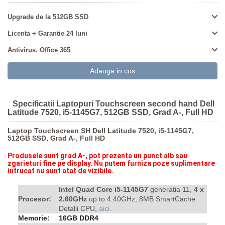
Upgrade de la 512GB SSD
Licenta + Garantie 24 luni
Antivirus. Office 365
Specificatii Laptopuri Touchscreen second hand Dell
Latitude 7520, i5-1145G7, 512GB SSD, Grad A-, Full HD
Laptop Touchscreen SH Dell Latitude 7520, i5-1145G7,
512GB SSD, Grad A-, Full HD
Produsele sunt grad A-, p
ot prezenta un punct alb sau
zgarieturi fine pe display. Nu putem furniza poze suplimentare
intrucat nu sunt atat de vizibile.
Intel Quad Core i5-1145G7
generatia 11,
4
x
Procesor:
2.60GHz
up to 4.40GHz, 8MB SmartCache.
Detalii CPU,
aici
.
Memorie:
16GB DDR4