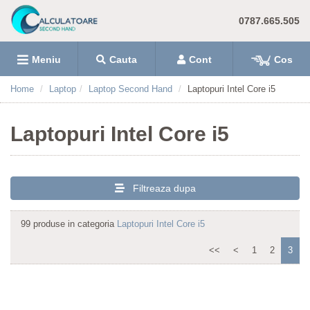
Format mediu stocare
0787.665.505
M.2
(96)
2,5 inch
(2)
Meniu
Cauta
Cont
Cos
Tastatura
Home
Laptop
Laptop Second Hand
Laptopuri Intel Core i5
Tastatura iluminata
(64)
Cu tastatura numerica
(13)
Laptopuri Intel Core i5
Camera Web
Da
(96)
Filtreaza dupa
Tip panel
99 produse in categoria
Laptopuri Intel Core i5
Touchscreen
(23)
IPS
(24)
<<
<
1
2
3
Tip display
LED
(13)