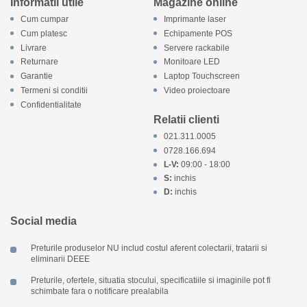
Informatii utile
Magazine online
Cum cumpar
Imprimante laser
Cum platesc
Echipamente POS
Livrare
Servere rackabile
Returnare
Monitoare LED
Garantie
Laptop Touchscreen
Termeni si conditii
Video proiectoare
Confidentialitate
Relatii clienti
021.311.0005
0728.166.694
L-V:
09:00 - 18:00
S:
inchis
D:
inchis
Social media
Preturile produselor NU includ costul aferent colectarii, tratarii si
eliminarii DEEE
Preturile, ofertele, situatia stocului, specificatiile si imaginile pot fi
schimbate fara o notificare prealabila